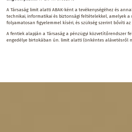
A Társaság limit alatti ABAK-ként a tevékenységéhez és anna
technikai, informatikai és biztonsági feltételekkel, amelye
folyamatosan figyelemmel kíséri, és szükség szerint bővíti a
A fentiek alapján a Társaság a pénzügyi közvetítőrendszer f
engedélye birtokában ún. limit alatti (önkéntes alávetésrő