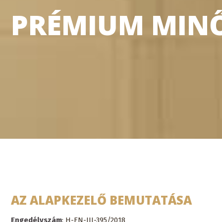
PRÉMIUM MINŐ
AZ ALAPKEZELŐ BEMUTATÁSA
Engedélyszám
: H-EN-III-395/2018