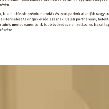
 révén.
k, luxuslakások, prémium irodák és ipari parkok alkotják Magyaror
mtermelést tekintjük elsődlegesnek. Üzleti partnereink, befekt
kértőink, menedzsmentünk több évtizedes nemzetközi és hazai t
részére.