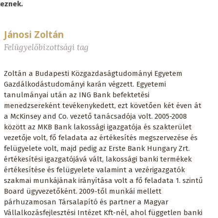
keznek.
Jánosi Zoltán
Felügyelőbizottsági tag
Zoltán a Budapesti Közgazdaságtudományi Egyetem
Gazdálkodástudományi karán végzett. Egyetemi
tanulmányai után az ING Bank befektetési
menedzsereként tevékenykedett, ezt követően két éven át
a McKinsey and Co. vezető tanácsadója volt. 2005-2008
között az MKB Bank lakossági igazgatója és szakterület
vezetője volt, fő feladata az értékesítés megszervezése és
felügyelete volt, majd pedig az Erste Bank Hungary Zrt.
értékesítési igazgatójává vált, lakossági banki termékek
értékesítése és felügyelete valamint a vezérigazgatók
szakmai munkájának irányítása volt a fő feladata 1. szintű
Board ügyvezetőként. 2009-től munkái mellett
párhuzamosan Társalapító és partner a Magyar
Vállalkozásfejlesztési Intézet Kft-nél, ahol független banki