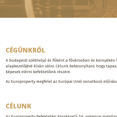
CÉGÜNKRŐL
A budapesti székhelyű és főként a fővárosban és környékén be
alapkezelőjévé kíván válni. Célunk bebizonyítani, hogy tap
képesek elérni befektetőink részére.
Az Europroperty megfelel az Európai Unió vonatkozó előírásaikn
CÉLUNK
Az Europroperty Befektetési Alapkezelő Zrt. prémium ingatlan