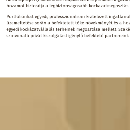
hozamot biztosítja a legbiztonságosabb kockázatmegosztás
Portfóliónkat egyedi, professzionálisan kivitelezett ingatlano
üzemeltetése során a befektetett tőke növekményét és a hoza
egyedi kockázatvállalás terheinek megosztása mellett. Sza
színvonalú privát kiszolgálást igénylő befektető partnereink 