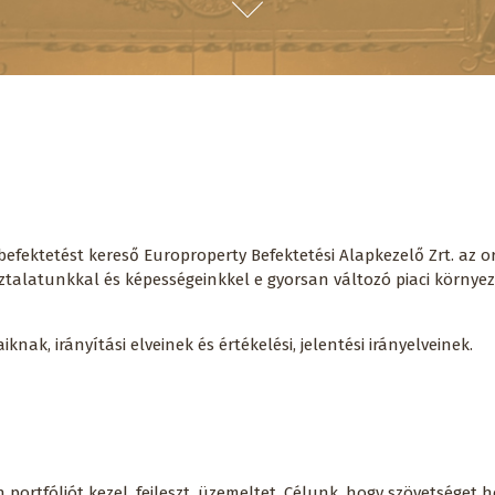
fektetést kereső Europroperty Befektetési Alapkezelő Zrt. az or
asztalatunkkal és képességeinkkel e gyorsan változó piaci körn
ak, irányítási elveinek és értékelési, jelentési irányelveinek.
 portfóliót kezel, fejleszt, üzemeltet. Célunk, hogy szövetsége