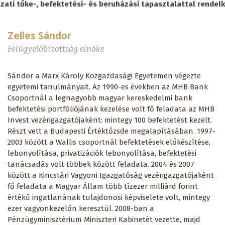
zati tőke-, befektetési- és beruházási tapasztalattal rendel
Zelles Sándor
Felügyelőbizottság elnöke
Sándor a Marx Károly Közgazdasági Egyetemen végezte
egyetemi tanulmányait. Az 1990-es években az MHB Bank
Csoportnál a legnagyobb magyar kereskedelmi bank
befektetési portfóliójának kezelése volt fő feladata az MHB
Invest vezérigazgatójaként: mintegy 100 befektetést kezelt.
Részt vett a Budapesti Értéktőzsde megalapításában. 1997-
2003 között a Wallis csoportnál befektetések előkészítése,
lebonyolítása, privatizációk lebonyolítása, befektetési
tanácsadás volt többek között feladata. 2004 és 2007
között a Kincstári Vagyoni Igazgatóság vezérigazgatójaként
fő feladata a Magyar Állam több tízezer milliárd forint
értékű ingatlanának tulajdonosi képviselete volt, mintegy
ezer vagyonkezelőn keresztül. 2008-ban a
Pénzügyminisztérium Miniszteri Kabinetét vezette, majd