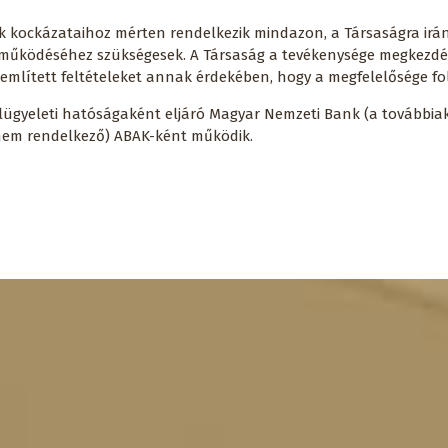
k kockázataihoz mérten rendelkezik mindazon, a Társaságra irán
k a működéséhez szükségesek. A Társaság a tevékenysége megkezd
z említett feltételeket annak érdekében, hogy a megfelelősége f
elügyeleti hatóságaként eljáró Magyar Nemzeti Bank (a továbbia
l nem rendelkező) ABAK-ként működik.