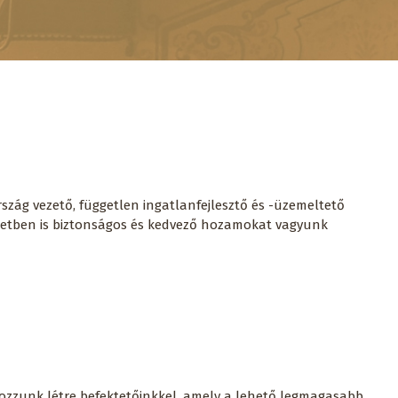
szág vezető, független ingatlanfejlesztő és -üzemeltető
yezetben is biztonságos és kedvező hozamokat vagyunk
t hozzunk létre befektetőinkkel, amely a lehető legmagasabb