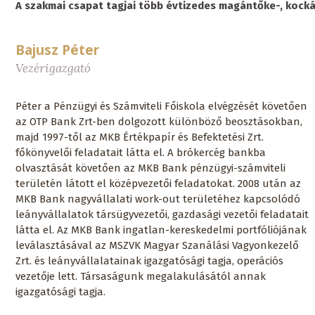
A szakmai csapat tagjai több évtizedes magántőke-, kocká
Bajusz Péter
Vezérigazgató
Péter a Pénzügyi és Számviteli Főiskola elvégzését követően
az OTP Bank Zrt-ben dolgozott különböző beosztásokban,
majd 1997-től az MKB Értékpapír és Befektetési Zrt.
főkönyvelői feladatait látta el. A brókercég bankba
olvasztását követően az MKB Bank pénzügyi-számviteli
területén látott el középvezetői feladatokat. 2008 után az
MKB Bank nagyvállalati work-out területéhez kapcsolódó
leányvállalatok társügyvezetői, gazdasági vezetői feladatait
látta el. Az MKB Bank ingatlan-kereskedelmi portfóliójának
leválasztásával az MSZVK Magyar Szanálási Vagyonkezelő
Zrt. és leányvállalatainak igazgatósági tagja, operációs
vezetője lett. Társaságunk megalakulásától annak
igazgatósági tagja.