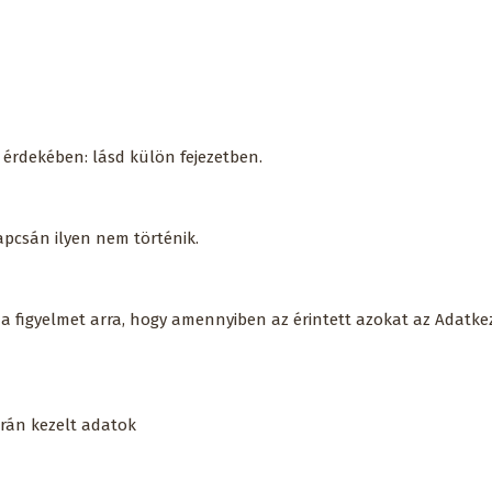
e érdekében: lásd külön fejezetben.
apcsán ilyen nem történik.
a a figyelmet arra, hogy amennyiben az érintett azokat az Adatk
orán kezelt adatok