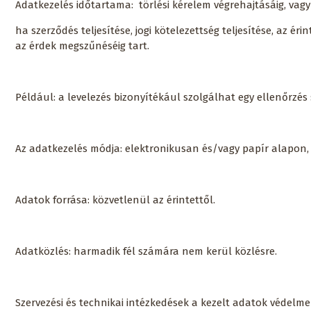
Adatkezelés időtartama: törlési kérelem végrehajtásáig, vag
ha szerződés teljesítése, jogi kötelezettség teljesítése, az ér
az érdek megszűnéséig tart.
Például: a levelezés bizonyítékául szolgálhat egy ellenőrzés 
Az adatkezelés módja: elektronikusan és/vagy papír alapon,
Adatok forrása: közvetlenül az érintettől.
Adatközlés: harmadik fél számára nem kerül közlésre.
Szervezési és technikai intézkedések a kezelt adatok védelm