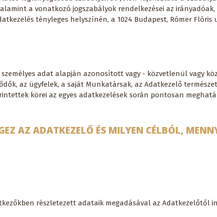
alamint a vonatkozó jogszabályok rendelkezései az irányadóak, 
atkezelés tényleges helyszínén, a 1024 Budapest, Rómer Flóris u
, személyes adat alapján azonosított vagy - közvetlenül vagy kö
klődők, az ügyfelek, a saját Munkatársak, az Adatkezelő termész
z érintettek körei az egyes adatkezelések során pontosan meghat
GEZ AZ ADATKEZELŐ ÉS MILYEN CÉLBÓL, MENNY
etkezőkben részletezett adataik megadásával az Adatkezelőtől i