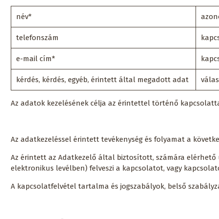
név*
azon
telefonszám
kapc
e-mail cím*
kapc
kérdés, kérdés, egyéb, érintett által megadott adat
vála
Az adatok kezelésének célja az érintettel történő kapcsolat
Az adatkezeléssel érintett tevékenység és folyamat a követk
Az érintett az Adatkezelő által biztosított, számára elérhet
elektronikus levélben) felveszi a kapcsolatot, vagy kapcsolato
A kapcsolatfelvétel tartalma és jogszabályok, belső szabályz