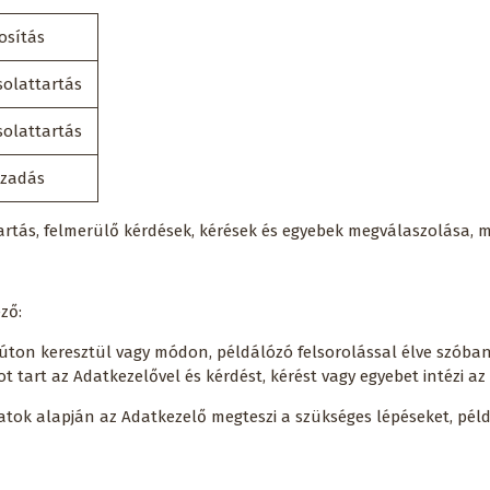
osítás
solattartás
solattartás
szadás
tartás, felmerülő kérdések, kérések és egyebek megválaszolása,
ező:
ő úton keresztül vagy módon, példálózó felsorolással élve szóba
t tart az Adatkezelővel és kérdést, kérést vagy egyebet intézi az
atok alapján az Adatkezelő megteszi a szükséges lépéseket, példá