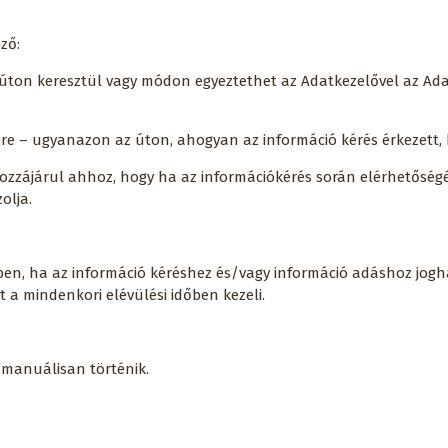
ező:
ő úton keresztül vagy módon egyeztethet az Adatkezelővel az Adat
zére – ugyanazon az úton, ahogyan az információ kérés érkezett,
hozzájárul ahhoz, hogy ha az információkérés során elérhetőség
zolja.
en, ha az információ kéréshez és/vagy információ adáshoz joghat
 a mindenkori elévülési időben kezeli.
 manuálisan történik.