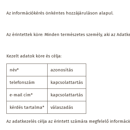
Az információkérés önkéntes hozzájáruláson alapul.
Az érintettek köre: Minden természetes személy, aki az Adat
Kezelt adatok köre és célja:
név*
azonosítás
telefonszám
kapcsolattartás
e-mail cím*
kapcsolattartás
kérdés tartalma*
válaszadás
Az adatkezelés célja az érintett számára megfelelő informáci