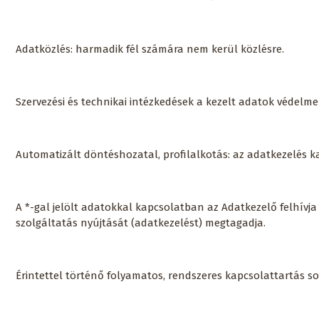
Adatközlés: harmadik fél számára nem kerül közlésre.
Szervezési és technikai intézkedések a kezelt adatok védelm
Automatizált döntéshozatal, profilalkotás: az adatkezelés k
A *-gal jelölt adatokkal kapcsolatban az Adatkezelő felhívj
szolgáltatás nyújtását (adatkezelést) megtagadja.
Érintettel történő folyamatos, rendszeres kapcsolattartás s