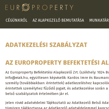
CÉGÜNKRŐL
AZ ALAPKEZELŐ BEMUTATÁSA
MUNKATÁR
ADATKEZELÉSI SZABÁLYZAT
AZ EUROPROPERTY BEFEKTETÉSI A
Az Europroperty Befektetési Alapkezelő Zrt. (székhely: 1024 B
info@eiak.hu, együttesen képviselik: Kardos Imre és Baumann 
személy (továbbiakban: érintettek) adatkezeléshez kapcsolódó 
érintettek személyhez fűződő jogait, és adatkezelése során a
belső szabályzatok értelmében jár el.
Jelen rövid adatvédelmi Tájékoztató az Adatkezelő Belső Adat
tömören tájékoztassa az Adatkezelő adatvédelemmel kapcsola