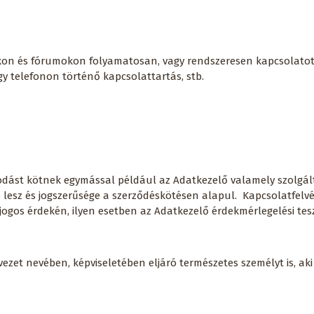
kon és fórumokon folyamatosan, vagy rendszeresen kapcsolatot t
agy telefonon történő kapcsolattartás, stb.
odást kötnek egymással például az Adatkezelő valamely szolgál
lesz és jogszerűsége a szerződéskötésen alapul. Kapcsolatfelvét
jogos érdekén, ilyen esetben az Adatkezelő érdekmérlegelési tesz
vezet nevében, képviseletében eljáró természetes személyt is, ak