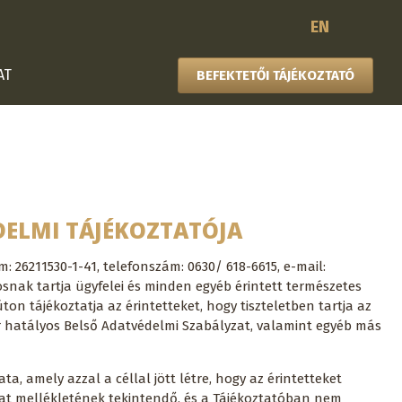
EN
AT
BEFEKTETŐI TÁJÉKOZTATÓ
DELMI TÁJÉKOZTATÓJA
: 26211530-1-41, telefonszám: 0630/ 618-6615, e-mail:
osnak tartja ügyfelei és minden egyéb érintett természetes
on tájékoztatja az érintetteket, hogy tiszteletben tartja az
or hatályos Belső Adatvédelmi Szabályzat, valamint egyéb más
, amely azzal a céllal jött létre, hogy az érintetteket
at mellékletének tekintendő, és a Tájékoztatóban nem