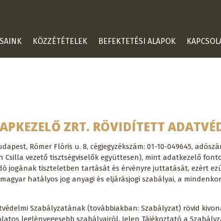
SAINK
KÖZZÉTÉTELEK
BEFEKTETÉSI ALAPOK
KAPCSOL
LAPKEZELŐ ZRT. RÖVIDÍTETT ADATVÉ
udapest, Rómer Flóris u. 8, cégjegyzékszám: 01-10-049645, adószám
Csilla vezető tisztségviselők együttesen), mint adatkezelő font
jogának tiszteletben tartását és érvényre juttatását, ezért ezút
 magyar hatályos jog anyagi és eljárásjogi szabályai, a mindenk
védelmi Szabályzatának (továbbiakban: Szabályzat) rövid kivonata
tos leglényegesebb szabályairól. Jelen Tájékoztató a Szabályz